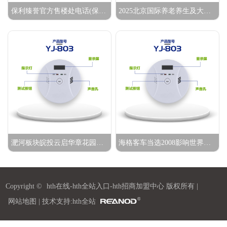
保利臻誉官方售楼处电话(保利臻誉)官方网站-营销中心地址-最新房价-户型图-容积率-核心配套-楼盘全详情@202633售楼处AI热搜
2025北京国际养老养生及大健康展览会
淝河板块皖投云启华章花园楼盘发布：生态健康社区的价值体系与市场定位
海格客车当选2008影响世界的我国力量品牌500强榜单
Copyright ©
hth在线-hth全站入口-hth招商加盟中心
版权所有 |
网站地图
| 技术支持:hth全站