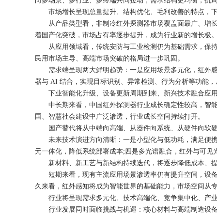
向多场景、多行业、多终端共同拉动，需求结构更均衡，抗
市场增长呈现总量提升、结构优化、毛利改善的特点，下游
从产品类型看，非制冷红外探测器市场覆盖面最广、增长最
着国产化突破，市场占有率逐步提升，成为行业新的增长极
从应用领域看，传统安防与工业检测仍为基础需求，保持稳
民用市场主导、高端市场突破的格局进一步巩固。
需求端呈现两大鲜明趋势：一是应用场景多元化，红外感知
器与 AI 结合，实现目标识别、异常检测、行为分析等功
下业智能化升级、设备更新周期到来、新兴技术融合应用
中长期来看，中国红外探测器行业成长确定性较高，智能化
国、智慧社会建设中广泛渗透，行业成长空间持续打开。
国产替代将从中端向高端、从器件向系统、从硬件向软硬一
未来技术演进方向清晰：一是小型化与低功耗，满足便携设
元一体化，降低系统部署成本;四是多光谱融合，红外与可见
新材料、新工艺与新结构持续迭代，将逐步降低成本、提
短期来看，现有主流应用场景渗透率仍有提升空间，设备更
久来看，红外感知将成为智能世界的基础能力，市场空间从
行业将呈现需求多元化、技术高端化、竞争集中化、产业
行业发展同时面临挑战与机遇：核心材料与高端制造设备仍