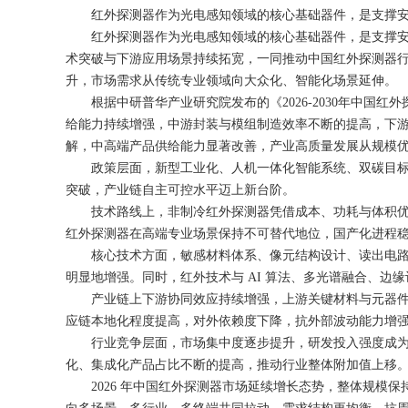
红外探测器作为光电感知领域的核心基础器件，是支撑安防
红外探测器作为光电感知领域的核心基础器件，是支撑安防监
术突破与下游应用场景持续拓宽，一同推动中国红外探测器
升，市场需求从传统专业领域向大众化、智能化场景延伸。
根据中研普华产业研究院发布的《2026-2030年中国
给能力持续增强，中游封装与模组制造效率不断的提高，下
解，中高端产品供给能力显著改善，产业高质量发展从规模
政策层面，新型工业化、人机一体化智能系统、双碳目标与
突破，产业链自主可控水平迈上新台阶。
技术路线上，非制冷红外探测器凭借成本、功耗与体积优势
红外探测器在高端专业场景保持不可替代地位，国产化进程
核心技术方面，敏感材料体系、像元结构设计、读出电路与
明显地增强。同时，红外技术与 AI 算法、多光谱融合、边
产业链上下游协同效应持续增强，上游关键材料与元器件供
应链本地化程度提高，对外依赖度下降，抗外部波动能力增
行业竞争层面，市场集中度逐步提升，研发投入强度成为核
化、集成化产品占比不断的提高，推动行业整体附加值上移
2026 年中国红外探测器市场延续增长态势，整体规模保