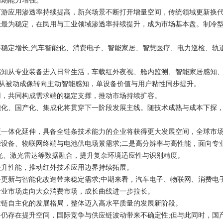
周期能力增强。
应用渗透率持续提高，新兴场景不断打开增量空间，传统领域更新换代
为稳定，在民用与工业领域渗透率持续提升，成为市场基本盘。制冷型
。
定增长;汽车智能化、消费电子、智能家居、智慧医疗、电力巡检、轨
从专业装备进入日常生活，车载红外夜视、舱内监测、智能家居感知、
能，从被动成像转向主动智能感知，单设备价值与用户粘性同步提升。
，共同构成需求端的稳定支撑，推动市场持续扩容。
、国产化、集成化将贯穿下一阶段发展主线。随技术成熟与成本下探，
体化延伸，具备全链条技术能力的企业将获得更大发展空间，全球市场
备、物联网终端与电池供电场景需求;二是高分辨率与高性能，面向专业
光、激光雷达等数据融合，提升复杂环境适应性与识别精度。
升性能，推动红外技术应用边界持续拓展。
新与智能化改造带来稳定需求;中期来看，汽车电子、物联网、消费电子
专业市场走向大众消费市场，成长曲线进一步拉长。
链自主化的发展格局，整体迈入高水平质量的发展新阶段。
存在提升空间，国际竞争与供应链波动带来不确定性;但与此同时，国