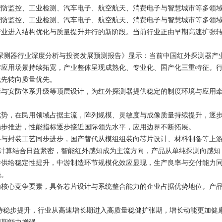
监控、工业检测、汽车电子、航空航天、消费电子与智慧城市等多领域
控、工业检测、汽车电子、航空航天、消费电子与智慧城市等多领域智能
行业进入结构优化与质量提升并行的新阶段。当前行业正由早期高速扩张
红外探测器行业深度分析与投资发展预测报告》显示：当前中国红外探测器
游应用场景持续拓宽，产业整体呈现成熟化、专业化、国产化三重特征。
优先转向质量优先。
安防体系升级等顶层设计，为红外探测器提供稳定的制度环境与应用牵
，在民用领域占据主流，阵列规模、灵敏度与成像质量持续提升，逐步
稳步推进，性能指标逐步接近国际领先水平，应用边界不断拓展。
封装工艺同步进步，国产替代从模组组装向芯片设计、材料制备等上游
缘计算结合日益紧密，智能红外感知成为主流方向，产品从单纯探测向感知 —
给稳定性提升，中游制造环节规模化效应显现，生产良率与交付能力同
强。
心竞争要素，具备芯片设计与系统整合能力的企业占据优势地位。产品
。
持稳步提升，行业从高速增长期进入高质量稳健扩张期，增长动能更加健