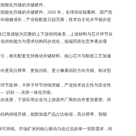
智能化升级的关键硬件。
化升级的关键硬件。2026 年，全球供应链重构、国产技
转向稳健成长，产业链配套日趋完善，技术自主化水平稳步提
产业已形成较为完整的上下游协同体系，上游材料与芯片环节自
行业供给能力与需求结构同步优化，低端同质化竞争逐步缓
引，相关配套支持推动关键材料、核心芯片与制造工艺加速
向更高分辨率、更低功耗、更小像素间距方向升级。制冷型
环节延伸，卡脖子环节持续突破，产业技术自主性与安全性
 识别 — 决策一体化升级。
步改善，下游应用企业与上游器件厂商的合作更加紧密。供
结构持续升级，低附加值产品占比收缩，高分辨率、智能
康可持续。市场扩张的核心驱动力由过去的单一安防需求，转