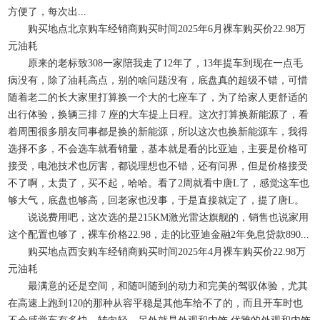
方便了，每次出...
购买地点北京购车经销商购买时间2025年6月裸车购买价22.98万
元油耗
原来的老标致308一家陪我走了12年了，13年提车到现在一点毛
病没有，除了油耗高点，别的啥问题没有，底盘真的超级不错，可惜
随着老二的长大家里打算换一个大的七座车了，为了给家人更舒适的
出行体验，换辆三排 7 座的大车提上日程。这次打算换新能源了，看
着周围很多朋友同事都是换的新能源，所以这次也换新能源车，我得
选择不多，不会选车就看销量，基本就是看的比亚迪，主要是价格可
接受，电池技术也厉害，都说理想也不错，还有问界，但是价格接受
不了啊，太贵了，买不起，哈哈。看了2周就看中唐L了，感觉这车也
够大气，底盘也够高，回老家也没事，于是直接就定了，提了唐L。
说说费用吧，这次选的是215KM激光雷达旗舰的，销售也说家用
这个配置也够了，裸车价格22.98，走的比亚迪金融2年免息贷款890...
购买地点西安购车经销商购买时间2025年4月裸车购买价22.98万
元油耗
最满意的还是空间，和随叫随到的动力和完美的驾驭体验，尤其
在高速上跑到120的那种从容平稳是其他车给不了的，而且开车时也