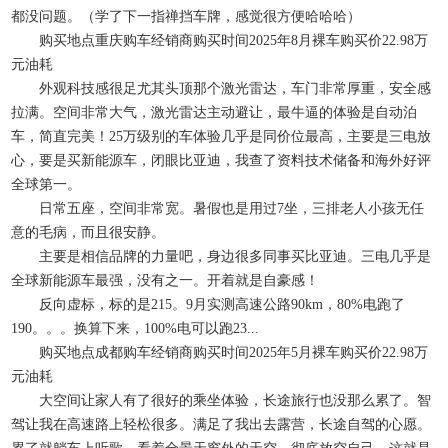
都没问题。（学了下一指禅挡车牌，感觉很方便哈哈哈）
购买地点重庆购车经销商购买时间2025年8月裸车购买价22.98万
元油耗
外观科技感很足尤其头顶那个激光雷达，车门非常厚重，安全感
拉满。空间非常大气，激光雷达主动避让，最牛逼的体验是自动泊
车，简直完美！25万级别的车体验几乎是同价位最高，主要是三电放
心，要是买新能源车，闭眼比亚迪，我查了资料技术储备和海外好评
全球第一。
日常五座，空间非常宽。暑假也是用过7坐，三排老人小孩无任
意的毛病，而且很安静。
主要是相信品牌的力量吧，身边很多同事买比亚迪。三电几乎是
全球新能源车最强，没有之一。开着就是自豪感！
反向虚标，标的是215。9月实测高速公路90km，80%电跑了
190。。。换算下来，100%电可以跑23...
购买地点成都购车经销商购买时间2025年5月裸车购买价22.98万
元油耗
大空间让家人有了很好的乘坐体验，长途旅行也没那么累了。智
驾让我在高速路上轻松很多。满足了我出去露营，长途自驾的心愿。