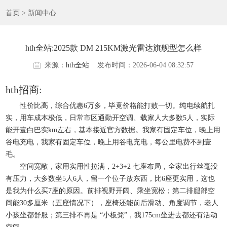
首页
>
新闻中心
hth全站:2025款 DM 215KM激光雷达旗舰型怎么样
来源：
hth全站
发布时间：2026-06-04 08:32:57
hth招商:
性价比高，综合优惠6万多，毕竟价格能打败一切。纯电续航扎
实，用车成本极低，日常市区通勤开空调、载家人大多数5人，实际
能开壹白巴实km左右，基本接近官方数据。我家有固定车位，晚上用
谷电充电，我家有固定车位，晚上用谷电充电，每公里电费不到壹
毛。
空间宽敞，家用实用性拉满，2+3+2 七座布局，全家出行丝毫没
有压力，大多数坐5人6人，留一个位子放东西，比6座更实用，这也
是我为什么买7座的原因。前排视野开阔、乘坐宽松；第二排腿部空
间能30多厘米（五座情况下），座椅还能前后滑动、角度调节，老人
小孩坐都舒服；第三排不再是 “小板凳”，我175cm坐进去都还有活动