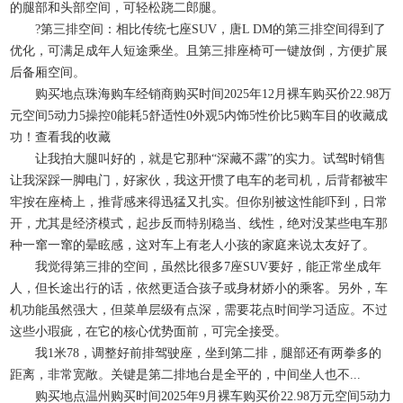
的腿部和头部空间，可轻松跷二郎腿。
?第三排空间：相比传统七座SUV，唐L DM的第三排空间得到了
优化，可满足成年人短途乘坐。且第三排座椅可一键放倒，方便扩展
后备厢空间。
购买地点珠海购车经销商购买时间2025年12月裸车购买价22.98万
元空间5动力5操控0能耗5舒适性0外观5内饰5性价比5购车目的收藏成
功！查看我的收藏
让我拍大腿叫好的，就是它那种“深藏不露”的实力。试驾时销售
让我深踩一脚电门，好家伙，我这开惯了电车的老司机，后背都被牢
牢按在座椅上，推背感来得迅猛又扎实。但你别被这性能吓到，日常
开，尤其是经济模式，起步反而特别稳当、线性，绝对没某些电车那
种一窜一窜的晕眩感，这对车上有老人小孩的家庭来说太友好了。
我觉得第三排的空间，虽然比很多7座SUV要好，能正常坐成年
人，但长途出行的话，依然更适合孩子或身材娇小的乘客。另外，车
机功能虽然强大，但菜单层级有点深，需要花点时间学习适应。不过
这些小瑕疵，在它的核心优势面前，可完全接受。
我1米78，调整好前排驾驶座，坐到第二排，腿部还有两拳多的
距离，非常宽敞。关键是第二排地台是全平的，中间坐人也不...
购买地点温州购买时间2025年9月裸车购买价22.98万元空间5动力