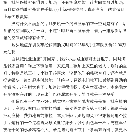
第二排的座椅都有通风，加热，还有按摩功能，连方向盘可以加热。
而且这些功能都是能在手机app上远程操控的，真正意义上的能做到
上车冬暖夏凉。
没有什么不满意的，非要说一个的线座车的乘坐空间是有了，后
备箱的空间就小了一点。不过平时都当五座车开，最后一排放倒后备
箱的空间就绰绰有余了。
购买地点深圳购车经销商购买时间2025年8月裸车购买价22.98万
元油耗
自从把比亚迪唐L开回家，我的小县城通勤可太舒服了。同时满
足我家庭用车和上下班使用，家庭用二孩加上家里的老人，刚好的空
间，特别是第三排，小孩子很喜欢，说是他们的秘密空间，还有就是
提速很快，红灯起步时总能一骑绝尘，轻踩电门就可以感觉到强劲的
推背感，超车时太爽了，加速过程很流畅，没有丝毫顿挫。本来我对
开车没啥兴趣的，现在出门也很愿意开车，简直就是一种享受
但是也有一个很不好，感觉很不满意的地方就是是第二排座椅的
设计，竟然没有电动向前拉功能。每次需要进入第三排时，都得手动
扳动座椅，费力地向前推拉，本人1米5，踮起脚尖都很难拉到那个拉
手，这样的一个过程既麻烦又显得廉价，张小面包车一样，与整车科
技感十足的形象格格不入。若是遇到雨天或手上拿着东西时，就更不