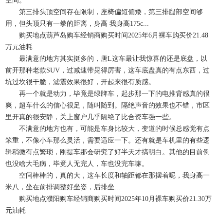
空间。
第三排头顶空间存在限制，座椅偏短偏矮，第三排腿部空间够
用，但头顶只有一拳的距离，身高 我身高175c...
购买地点葫芦岛购车经销商购买时间2025年6月裸车购买价21.48
万元油耗
最满意的地方其实挺多的，唐L这车最让我惊喜的还是底盘，以
前开那种老款SUV，过减速带晃得厉害，这车底盘真的有点东西，过
坑过坎很干脆，滤震效果很好，开起来很有质感。
再一个就是动力，毕竟是绿牌车，起步那一下的电推背感真的很
爽，超车什么的信心很足，随叫随到。隔绝声音的效果也不错，市区
里开真的很安静，关上窗户几乎隔绝了比合资车强一些。
不满意的地方也有，可能是车身比较大，变道的时候总感觉有点
笨重，不像小车那么灵活，需要适应一下。还有就是车机里的有些逻
辑稍微有点繁琐，刚提车那会研究了好半天才搞明白。其他的目前倒
也没啥大毛病，毕竟人无完人，车也没完车嘛。
空间棒棒的，真的大，这车长度和轴距都在那摆着呢，我身高一
米八，坐在前排调整好坐姿，后排坐...
购买地点濮阳购车经销商购买时间2025年10月裸车购买价21.30万
元油耗