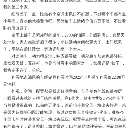
累了就躺车上听歌，看着全景天窗外的天空，彻底放空自己，这就是
我的第二个家。
细节差了一点，比如有个空调出风口不好掰，不过哪个车都有点
小毛病，喜欢他就接受他吧。另外给车主情绪价值方面不够。不过看
到有所改进了。
由于上部车是紧凑型的轿车，2700的轴距，升级到唐L，真是天
差地别，家人都说舒服了很多，小孩活动空间都更大了。出门玩累
了，平躺在后排睡觉，旁边还能坐一个大人。
对比油车，动力很充沛，响应很灵敏，偶尔超车加速也很轻松。
底盘双叉臂，五连杆，也是当时看中的因素之一，如果还是“筷子”，
我肯定不选了，哈哈...
购买地点汕尾购车经销商购买时间2025年7月裸车购买价22.98万
元油耗
外观，空间，配置都是我比较满意的。车子侧身的线条很凌厉，
一眼看过去就给人很干练的感觉。唐L作为一款中大型SUV它的空间
当然是没得说的，以前的五座车，以前想带着父母一块出去旅游，总
是因为超载的问题没能实现。所以这次换车直接锁定7座车，准备今
年国庆的时候带着父母一块出去玩玩。配置是真的很丰富，可以说该
有的都有了，语音控制，激光雷达，L2的辅助驾驶等等。主副驾驶和