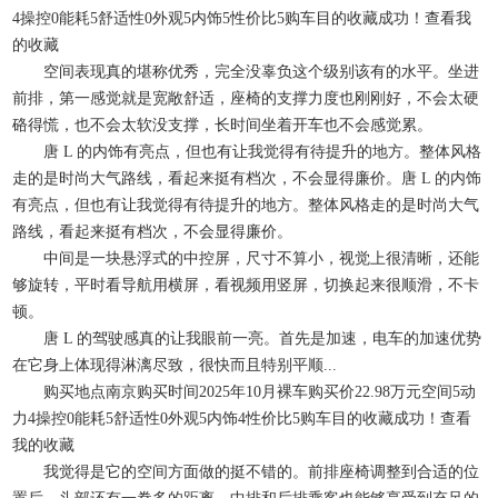
4操控0能耗5舒适性0外观5内饰5性价比5购车目的收藏成功！查看我
的收藏
空间表现真的堪称优秀，完全没辜负这个级别该有的水平。坐进
前排，第一感觉就是宽敞舒适，座椅的支撑力度也刚刚好，不会太硬
硌得慌，也不会太软没支撑，长时间坐着开车也不会感觉累。
唐 L 的内饰有亮点，但也有让我觉得有待提升的地方。整体风格
走的是时尚大气路线，看起来挺有档次，不会显得廉价。唐 L 的内饰
有亮点，但也有让我觉得有待提升的地方。整体风格走的是时尚大气
路线，看起来挺有档次，不会显得廉价。
中间是一块悬浮式的中控屏，尺寸不算小，视觉上很清晰，还能
够旋转，平时看导航用横屏，看视频用竖屏，切换起来很顺滑，不卡
顿。
唐 L 的驾驶感真的让我眼前一亮。首先是加速，电车的加速优势
在它身上体现得淋漓尽致，很快而且特别平顺...
购买地点南京购买时间2025年10月裸车购买价22.98万元空间5动
力4操控0能耗5舒适性0外观5内饰4性价比5购车目的收藏成功！查看
我的收藏
我觉得是它的空间方面做的挺不错的。前排座椅调整到合适的位