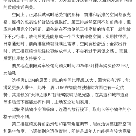
不会感觉车有多快，转向轻。另外就是外观和内饰,优雅的外观和内饰
的质感接近完美。
空间上，正如我试驾时感受到的那样，前排和后排的空间都很充
裕，座椅的包裹性和舒适性也很好。第三排虽然空间不如前两排，但
应急使用完全没问题。后备箱在不放倒第三排座椅的情况下，就能放
下不少行李，放倒后更是能形成一个巨大的储物空间，实用性很强。
日常通勤时，前两排座椅就能满足需求，空间宽松舒适；全家出行
时，第三排座椅也能轻松容纳成年人，不会有过于局促之感 。而且，
后两排座椅支持完全...
购买地点濮阳购车经销商购买时间2025年5月裸车购买价22.98万
元油耗
选择唐L DM的原因：唐L的空间比理想L6大，因为它有7座，能
满足更多人乘坐。此外，唐L DM在智能驾驶辅助方面也有一定优
势，其搭载的“天神之眼B”智能驾驶辅助激光版，在高速和城市道路
等多场景下都能发挥作用，主动安全功能实用。
驾驶座储物小空间极缺，连适合放行驶证、取电卡等小物件的小
格子都找不到。
第二排座椅支持前后滑动和靠背角度调节，能灵活调整腿部空间
和乘坐角度。当调整到合适位置时，即使是成年人也能拥有较为宽敞