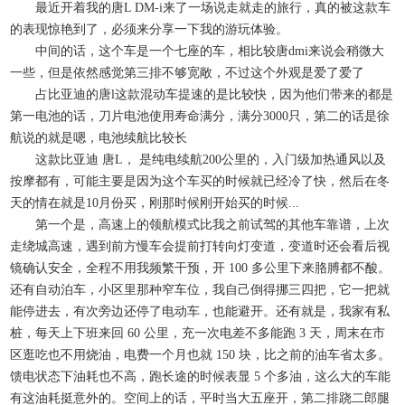
最近开着我的唐L DM-i来了一场说走就走的旅行，真的被这款车
的表现惊艳到了，必须来分享一下我的游玩体验。
中间的话，这个车是一个七座的车，相比较唐dmi来说会稍微大
一些，但是依然感觉第三排不够宽敞，不过这个外观是爱了爱了
占比亚迪的唐l这款混动车提速的是比较快，因为他们带来的都是
第一电池的话，刀片电池使用寿命满分，满分3000只，第二的话是徐
航说的就是嗯，电池续航比较长
这款比亚迪 唐L， 是纯电续航200公里的，入门级加热通风以及
按摩都有，可能主要是因为这个车买的时候就已经冷了快，然后在冬
天的情在就是10月份买，刚那时候刚开始买的时候...
第一个是，高速上的领航模式比我之前试驾的其他车靠谱，上次
走绕城高速，遇到前方慢车会提前打转向灯变道，变道时还会看后视
镜确认安全，全程不用我频繁干预，开 100 多公里下来胳膊都不酸。
还有自动泊车，小区里那种窄车位，我自己倒得挪三四把，它一把就
能停进去，有次旁边还停了电动车，也能避开。还有就是，我家有私
桩，每天上下班来回 60 公里，充一次电差不多能跑 3 天，周末在市
区逛吃也不用烧油，电费一个月也就 150 块，比之前的油车省太多。
馈电状态下油耗也不高，跑长途的时候表显 5 个多油，这么大的车能
有这油耗挺意外的。空间上的话，平时当大五座开，第二排跷二郎腿