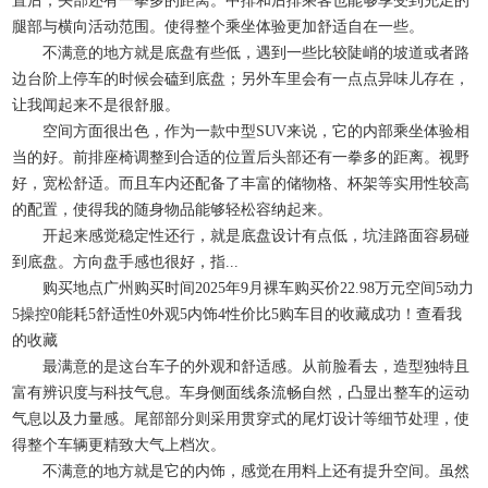
置后，头部还有一拳多的距离。中排和后排乘客也能够享受到充足的
腿部与横向活动范围。使得整个乘坐体验更加舒适自在一些。
不满意的地方就是底盘有些低，遇到一些比较陡峭的坡道或者路
边台阶上停车的时候会磕到底盘；另外车里会有一点点异味儿存在，
让我闻起来不是很舒服。
空间方面很出色，作为一款中型SUV来说，它的内部乘坐体验相
当的好。前排座椅调整到合适的位置后头部还有一拳多的距离。视野
好，宽松舒适。而且车内还配备了丰富的储物格、杯架等实用性较高
的配置，使得我的随身物品能够轻松容纳起来。
开起来感觉稳定性还行，就是底盘设计有点低，坑洼路面容易碰
到底盘。方向盘手感也很好，指...
购买地点广州购买时间2025年9月裸车购买价22.98万元空间5动力
5操控0能耗5舒适性0外观5内饰4性价比5购车目的收藏成功！查看我
的收藏
最满意的是这台车子的外观和舒适感。从前脸看去，造型独特且
富有辨识度与科技气息。车身侧面线条流畅自然，凸显出整车的运动
气息以及力量感。尾部部分则采用贯穿式的尾灯设计等细节处理，使
得整个车辆更精致大气上档次。
不满意的地方就是它的内饰，感觉在用料上还有提升空间。虽然