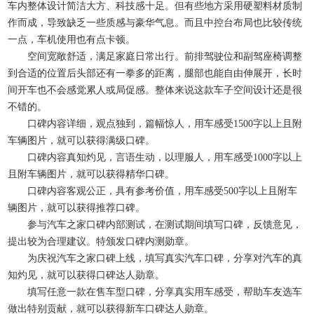
车内整体设计简洁大方、科技感十足。但有些地方采用硬塑料材质制
作而成，导致缺乏一些质感与豪华气息。而且中控台布局也比较传统
一点，车机使用也有点卡顿。
空间宽敞舒适，满足家庭日常出行。前排驾驶位和副驾座椅调整
到合适的位置后头部还有一拳多的距离，腿部也能自由伸展开，长时
间开车也不会感觉累人或局促感。整体来说这款车子空间设计还是很
不错的。
口碑内容详细，观点独到，篇幅惊人，用车感受1500字以上且附
车辆图片，就可以获得满级口碑。
口碑内容真知灼见，言语生动，以理服人，用车感受1000字以上
且附车辆图片，就可以获得精华口碑。
口碑内容客观公正，具有参考价值，用车感受500字以上且附车
辆图片，就可以获得推荐口碑。
参与汽车之家口碑内部测试，在测试期间填写口碑，反馈意见，
提出较为合理建议。特颁发口碑内测勋章。
为庆祝汽车之家口碑上线，填写真实汽车口碑，分享对汽车的真
知灼见，就可以获得口碑达人勋章。
填写任意一款在售车型口碑，分享真实用车感受，帮助车友选车
做出特别贡献，就可以获得新车口碑达人勋章。