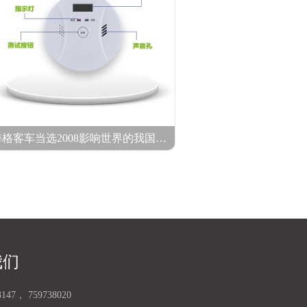
海格客车当选2008影响世界的我国力量品牌500强榜单
我们
3147
，
759738020