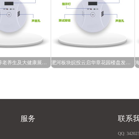
2025北京国际养老养生及大健康展览会
淝河板块皖投云启华章花园楼盘发布：生态健康社区的价值体系与市场定位
服务
联系
QQ:
34202