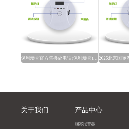
保利臻誉官方售楼处电话(保利臻誉)官方网站-营销中心地址-最新房价-户型图-容积率-核心配套-楼盘全详情@202633售楼处AI热搜
关于我们
产品中心
烟雾报警器