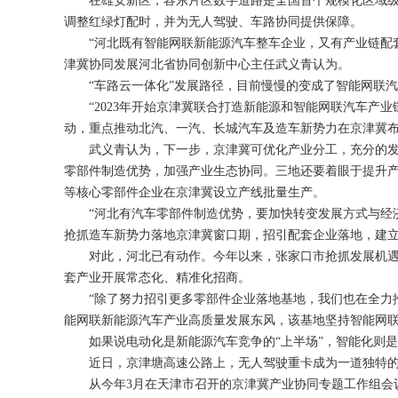
在雄安新区，容东片区数字道路是全国首个规模化区域级数
调整红绿灯配时，并为无人驾驶、车路协同提供保障。
“河北既有智能网联新能源汽车整车企业，又有产业链配套
津冀协同发展河北省协同创新中心主任武义青认为。
“车路云一体化”发展路径，目前慢慢的变成了智能网联汽
“2023年开始京津冀联合打造新能源和智能网联汽车产业
动，重点推动北汽、一汽、长城汽车及造车新势力在京津冀
武义青认为，下一步，京津冀可优化产业分工，充分的发挥
零部件制造优势，加强产业生态协同。三地还要着眼于提升
等核心零部件企业在京津冀设立产线批量生产。
“河北有汽车零部件制造优势，要加快转变发展方式与经济
抢抓造车新势力落地京津冀窗口期，招引配套企业落地，建
对此，河北已有动作。今年以来，张家口市抢抓发展机遇，
套产业开展常态化、精准化招商。
“除了努力招引更多零部件企业落地基地，我们也在全力推
能网联新能源汽车产业高质量发展东风，该基地坚持智能网联
如果说电动化是新能源汽车竞争的“上半场”，智能化则是竞
近日，京津塘高速公路上，无人驾驶重卡成为一道独特的
从今年3月在天津市召开的京津冀产业协同专题工作组会议