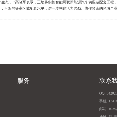
一个生态’。”高晓军表示，三地将实施智能网联新能源汽车供应链配套工
证，不断的提高区域配套水平，进一步构建活力强劲、协作紧密的区域产
服务
联系
QQ:
34202
手机:
1341
邮箱:
sales
地址:
深圳