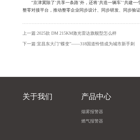
“京津冀除了‘共享一条路’外，还将‘共造一辆车’‘共建
整零对接平台，推动整零企业同步设计、同步研发、同步验
上一篇:
2025款 DM 215KM激光雷达旗舰型怎么样
下一篇:
宜昌东大门“蝶变”——318国道怜惜成为城市新手刺
关于我们
产品中心
烟雾报警器
燃气报警器