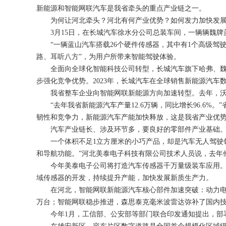
新能源和智能网联汽车是我省牵头的重点产业链之一。
为何让河北牵头？河北有何产业优势？如何发力加快发展
3月15日，在长城汽车徐水分公司总装车间，一辆辆魏牌
“一辆蓝山汽车搭载26个硬件传感器，其中有1个高级驾驶
路、耳听八方”，为用户所带来智能驾驶体验。
全面向全球化智能科技公司转型，长城汽车旗下哈弗、魏牌
步强化竞争优势。2023年，长城汽车在全球销售新能源汽车数量
我省整车企业向智能网联新能源方向加速转型。去年，沃尔
“去年我省新能源汽车产量12.6万辆，同比增长96.6%
韧性和竞争力，新能源汽车产能加快释放，这是我省产业优
汽车产业链长、涉及环节多，要良好的零部件产业基础。
一个体积不足1立方厘米的小巧产品，却是汽车无人驾驶领
和导航功能。”河北美泰电子科技有限公司技术人员说，去年
今年美泰电子公司将打造汽车传感器千万量级装车应用。此
域传感器的开发，持续提升产能，加快发展新质生产力。
在河北，智能网联新能源汽车核心部件加速突破：动力电池
万台；智能网联稳步推进，森思泰克毫米波雷达弥补了国内
今年1月，工信部、公安部等部门联合印发通知提出，部署