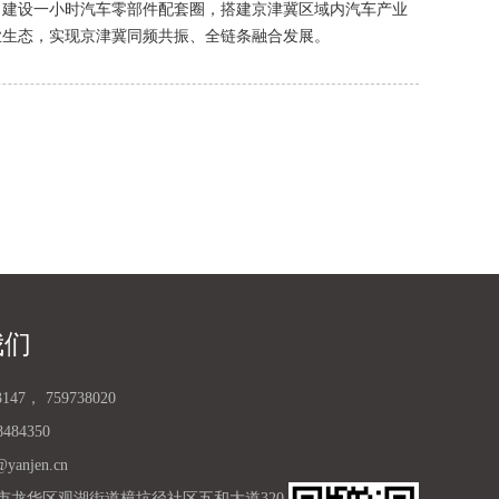
程，建设一小时汽车零部件配套圈，搭建京津冀区域内汽车产业
业生态，实现京津冀同频共振、全链条融合发展。
我们
3147
，
759738020
8484350
@yanjen.cn
市龙华区观湖街道樟坑径社区五和大道320