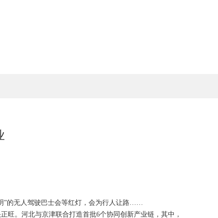
业
明”的无人驾驶巴士会等红灯，会为行人让路……
正旺。河北与京津联合打造首批6个协同创新产业链，其中，