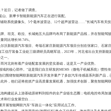
？近日，记者做了调查。
蓝山、新摩卡智能新能源汽车正在进行装配。
辅助系统摄像头、5个毫米波雷达、12个超声波雷达……”长城汽车有关
、坦克、欧拉、长城炮五大品牌均布局了新能源产品线，并在智能驾驶
同比增长98.74%。
沃新能源汽车项目、奇瑞石家庄新能源汽车项目分别在张家口、石家庄
。”省工信厅装备工业处三级调研员高晓军说，2023年，河北省出台支持
势之一。
而河北则有着产业链配套发展的坚实基础，这是又一产业优势。
域的核心部件。“这是我们自主研发的MEMS（微电子机械系统）惯性
他们围绕智能网联新能源汽车开发并量产了多款汽车传感器系列新产品，
外，他们还将抢抓产业高质量发展机遇，加强技术创新，聚焦智能网联
构建起从上游基础原材料到组件的全产业链生态圈；电机电控布局加速，
技术和行业发展空白……
开展智能网联汽车“车路云一体化”应用试点工作。