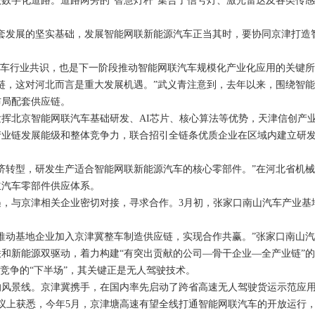
字化道路。道路两旁的“智慧灯杆”集合了信号灯、激光雷达及各类传感
发展的坚实基础，发展智能网联新能源汽车正当其时，要协同京津打造智
车行业共识，也是下一阶段推动智能网联汽车规模化产业化应用的关键所
链，这对河北而言是重大发展机遇。”武义青注意到，去年以来，围绕智能
布局配套供应链。
北京智能网联汽车基础研发、AI芯片、核心算法等优势，天津信创产业
产业链发展能级和整体竞争力，联合招引全链条优质企业在区域内建立研
转型，研发生产适合智能网联新能源汽车的核心零部件。”在河北省机械
立汽车零部件供应体系。
与京津相关企业密切对接，寻求合作。3月初，张家口南山汽车产业基
动基地企业加入京津冀整车制造供应链，实现合作共赢。”张家口南山汽
和新能源双驱动，着力构建“有突出贡献的公司—骨干企业—全产业链”
争的“下半场”，其关键正是无人驾驶技术。
风景线。京津冀携手，在国内率先启动了跨省高速无人驾驶货运示范应
上获悉，今年5月，京津塘高速有望全线打通智能网联汽车的开放运行，