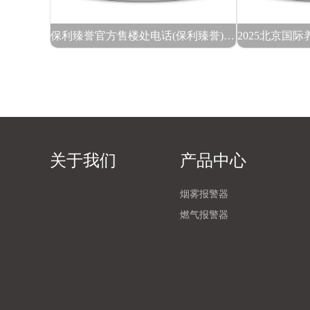
保利臻誉官方售楼处电话(保利臻誉)官方网站-营销中心地址-最新房价-户型图-容积率-核心配套-楼盘全详情@202633售楼处AI热搜
关于我们
产品中心
烟雾报警器
燃气报警器