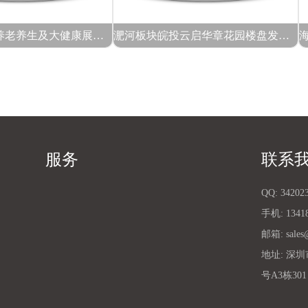
2025北京国际养老养生及大健康展览会
淝河板块皖投云启华章花园楼盘发布：生态健康社区的价值体系与市场定位
服务
联系
QQ:
34202
手机:
1341
邮箱:
sales
地址:
深圳
号A3栋301